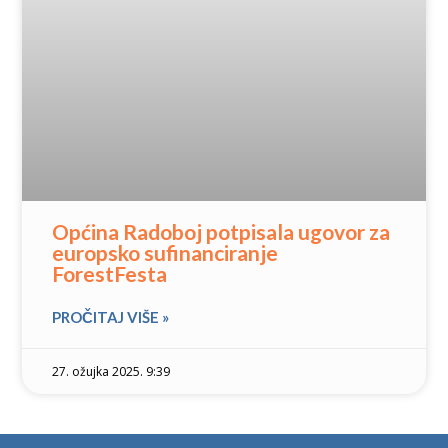
Općina Radoboj potpisala ugovor za
europsko sufinanciranje
ForestFesta
PROČITAJ VIŠE »
27. ožujka 2025. 9:39