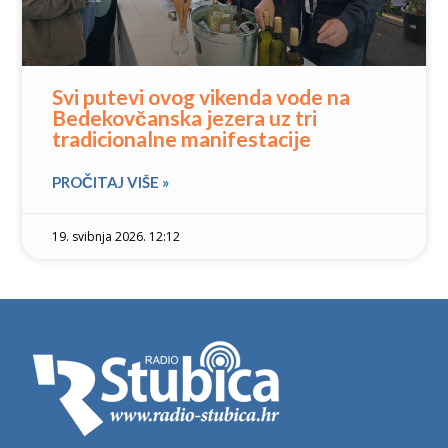
Svi putevi ovog vikenda vode na
Bedekovčanska jezera uz tri
tradicionalne manifestacije
PROČITAJ VIŠE »
19. svibnja 2026. 12:12