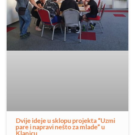
Dvije ideje u sklopu projekta “Uzmi
pare i napravi nešto za mlade” u
Klanjcu