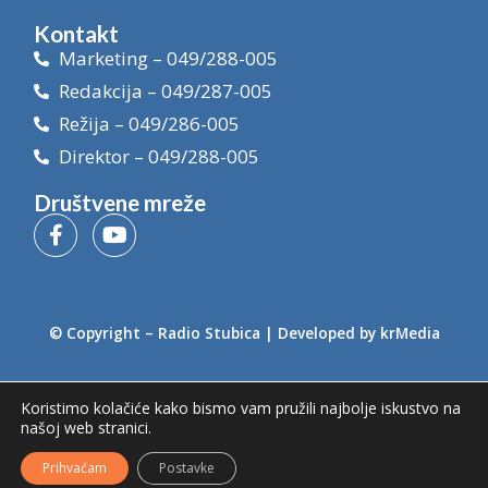
Kontakt
Marketing – 049/288-005
Redakcija – 049/287-005
Režija – 049/286-005
Direktor – 049/288-005
Društvene mreže
© Copyright –
Radio Stubica
| Developed by
krMedia
Koristimo kolačiće kako bismo vam pružili najbolje iskustvo na
našoj web stranici.
Prihvaćam
Postavke