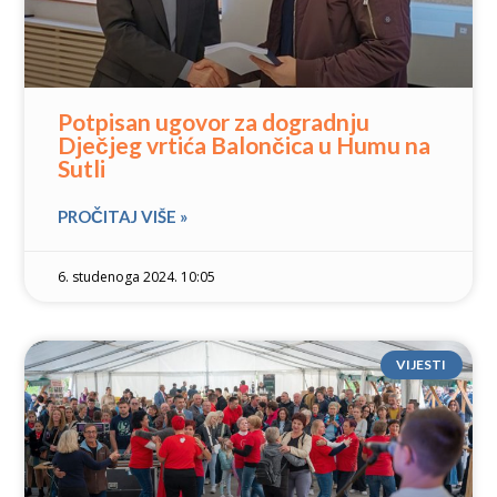
Potpisan ugovor za dogradnju
Dječjeg vrtića Balončica u Humu na
Sutli
PROČITAJ VIŠE »
6. studenoga 2024. 10:05
VIJESTI