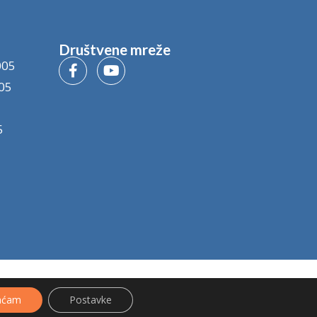
Društvene mreže
005
05
5
aćam
Postavke