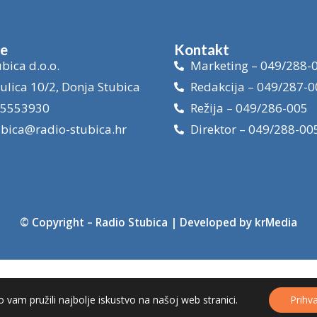
je
Kontakt
bica d.o.o.
Marketing – 049/288-
ulica 10/2, Donja Stubica
Redakcija – 049/287-0
15553930
Režija – 049/286-005
ubica@radio-stubica.hr
Direktor – 049/288-00
© Copyright –
Radio Stubica
| Developed by
krMedia
 vam pružili najbolje iskustvo na našoj web stranici.
Prihv