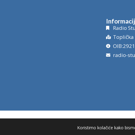
Informaci
Radio Stu
Toplička 
OIB:292
radio-st
Koristimo kolačiće kako bismo