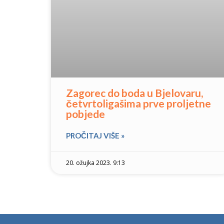
Zagorec do boda u Bjelovaru,
četvrtoligašima prve proljetne
pobjede
PROČITAJ VIŠE »
20. ožujka 2023. 9:13