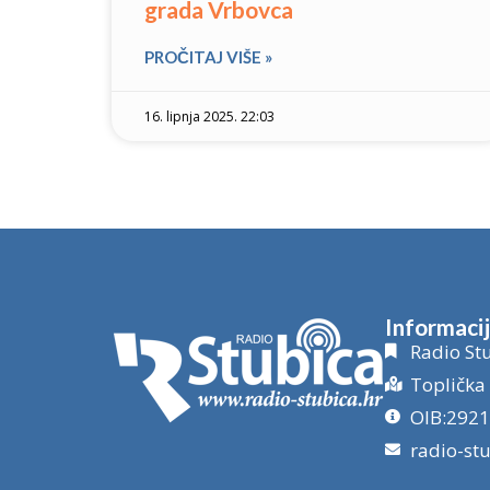
grada Vrbovca
PROČITAJ VIŠE »
16. lipnja 2025. 22:03
Informaci
Radio Stu
Toplička 
OIB:292
radio-st