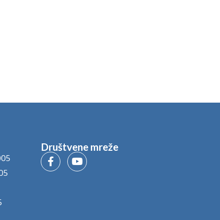
Društvene mreže
005
05
5