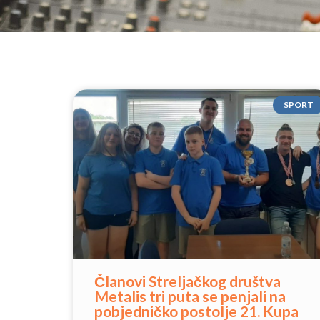
SPORT
Članovi Streljačkog društva
Metalis tri puta se penjali na
pobjedničko postolje 21. Kupa