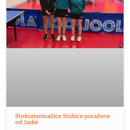
Stolnotenisačice Stubice poražene
od Jaske