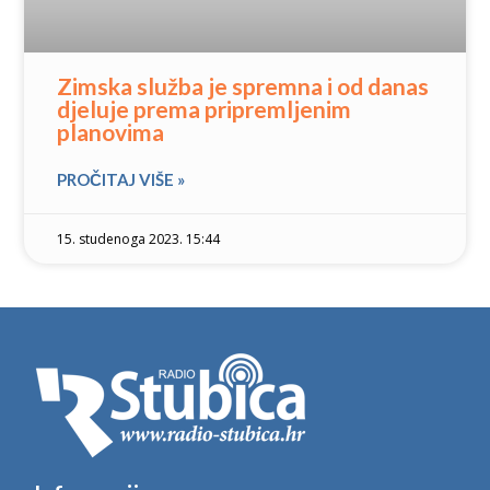
Zimska služba je spremna i od danas
djeluje prema pripremljenim
planovima
PROČITAJ VIŠE »
15. studenoga 2023. 15:44