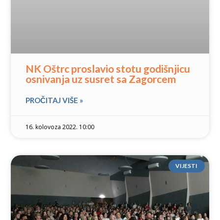
NK Oštrc proslavio stotu godišnjicu
osnivanja uz susret sa Zagorcem
PROČITAJ VIŠE »
16. kolovoza 2022. 10:00
VIJESTI