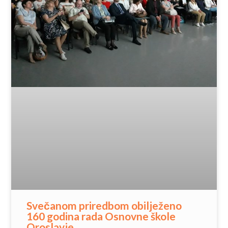
Svečanom priredbom obilježeno
160 godina rada Osnovne škole
Oroslavje