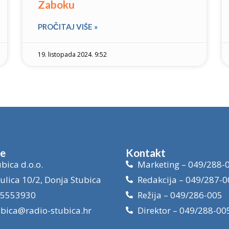
Zaboku
PROČITAJ VIŠE »
19. listopada 2024. 9:52
je
Kontakt
bica d.o.o.
Marketing – 049/288-
ulica 10/2, Donja Stubica
Redakcija – 049/287-0
15553930
Režija – 049/286-005
ubica@radio-stubica.hr
Direktor – 049/288-00