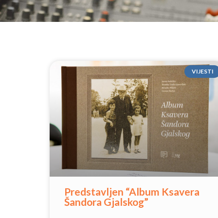
VIJESTI
Predstavljen “Album Ksavera
Šandora Gjalskog”