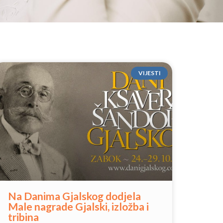
VIJESTI
Na Danima Gjalskog dodjela
Male nagrade Gjalski, izložba i
tribina