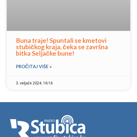
Buna traje! Spuntali se kmetovi
stubičkog kraja, čeka se završna
bitka Seljačke bune!
PROČITAJ VIŠE »
3. veljače 2024. 16:16