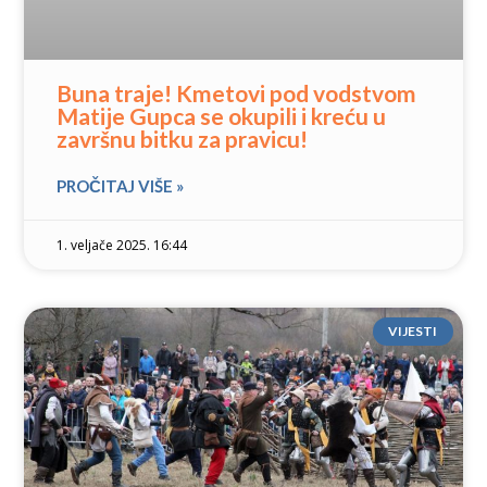
Buna traje! Kmetovi pod vodstvom
Matije Gupca se okupili i kreću u
završnu bitku za pravicu!
PROČITAJ VIŠE »
1. veljače 2025. 16:44
VIJESTI