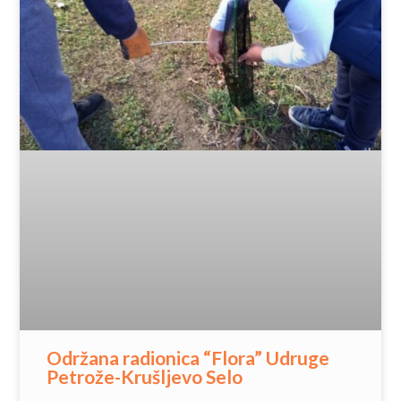
Održana radionica “Flora” Udruge
Petrože-Krušljevo Selo