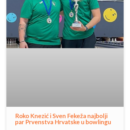
Roko Knezić i Sven Fekeža najbolji
par Prvenstva Hrvatske u bowlingu