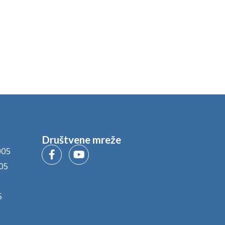
Društvene mreže
005
05
5