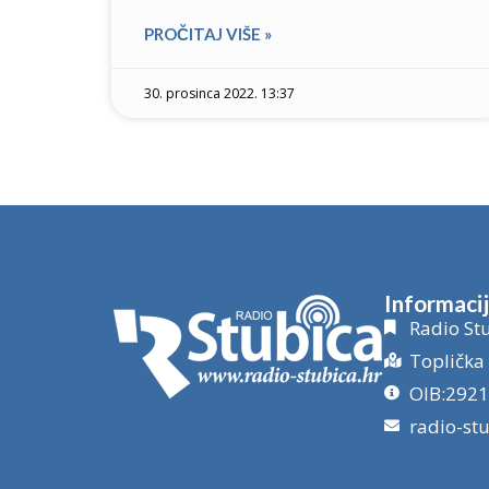
PROČITAJ VIŠE »
30. prosinca 2022. 13:37
Informaci
Radio Stu
Toplička 
OIB:292
radio-st