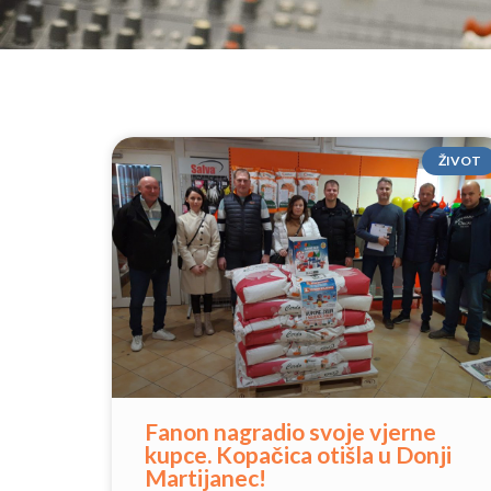
ŽIVOT
Fanon nagradio svoje vjerne
kupce. Kopačica otišla u Donji
Martijanec!