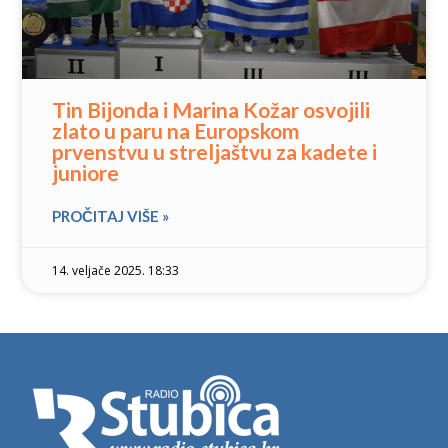
Tin Bijonda i Marina Kožar osvojili
zlato u paru na Europskom
prvenstvu u streljaštvu za kadete i
juniore
PROČITAJ VIŠE »
14. veljače 2025. 18:33