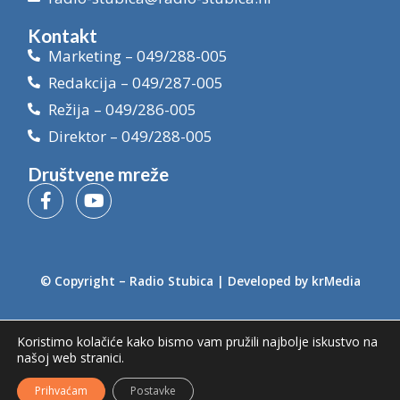
Kontakt
Marketing – 049/288-005
Redakcija – 049/287-005
Režija – 049/286-005
Direktor – 049/288-005
Društvene mreže
© Copyright –
Radio Stubica
| Developed by
krMedia
Koristimo kolačiće kako bismo vam pružili najbolje iskustvo na
našoj web stranici.
Prihvaćam
Postavke