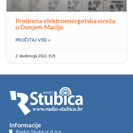
Proširena elektroenergetska mreža
u Donjem Maclju
PROČITAJ VIŠE »
2. studenoga 2022. 9:25
Informacije
Radio Stubica d.o.o.