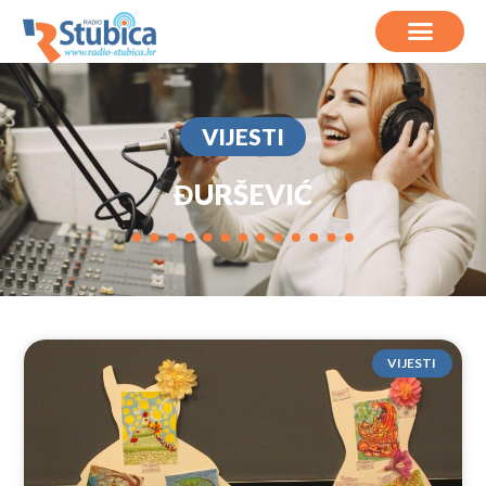
VIJESTI
ĐURŠEVIĆ
VIJESTI