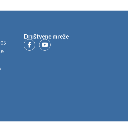
Društvene mreže
005
05
5