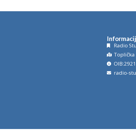
Informaci
Radio Stu
Toplička 
OIB:292
radio-st