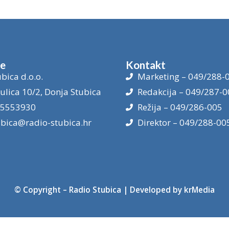
je
Kontakt
bica d.o.o.
Marketing – 049/288-
ulica 10/2, Donja Stubica
Redakcija – 049/287-0
15553930
Režija – 049/286-005
ubica@radio-stubica.hr
Direktor – 049/288-00
© Copyright –
Radio Stubica
| Developed by
krMedia