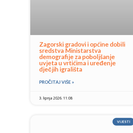
Zagorski gradovi i općine dobili
sredstva Ministarstva
demografije za poboljšanje
uvjeta u vrtićima i uređenje
dječjih igrališta
PROČITAJ VIŠE »
3. lipnja 2026. 11:08
VIJESTI