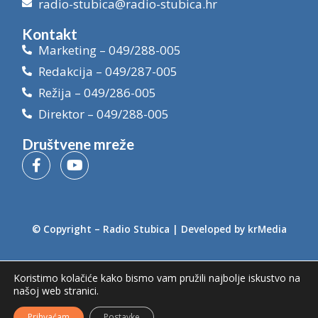
radio-stubica@radio-stubica.hr
Kontakt
Marketing – 049/288-005
Redakcija – 049/287-005
Režija – 049/286-005
Direktor – 049/288-005
Društvene mreže
© Copyright –
Radio Stubica
| Developed by
krMedia
Koristimo kolačiće kako bismo vam pružili najbolje iskustvo na
našoj web stranici.
Prihvaćam
Postavke