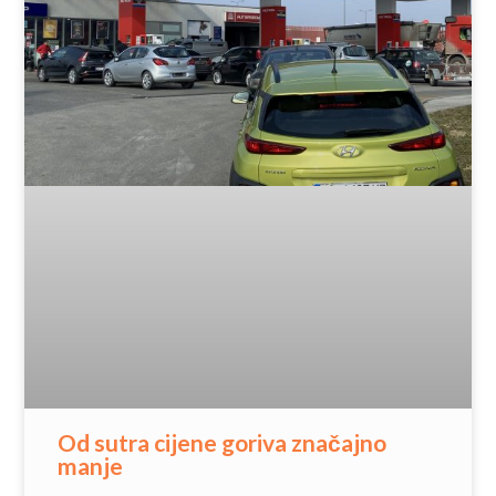
Od sutra cijene goriva značajno
manje