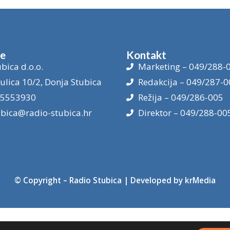
je
Kontakt
bica d.o.o.
Marketing – 049/288-
ulica 10/2, Donja Stubica
Redakcija – 049/287-0
15553930
Režija – 049/286-005
ubica@radio-stubica.hr
Direktor – 049/288-00
© Copyright –
Radio Stubica
| Developed by
krMedia