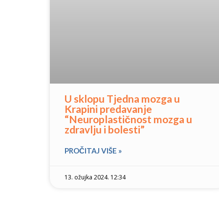
U sklopu Tjedna mozga u
Krapini predavanje
“Neuroplastičnost mozga u
zdravlju i bolesti”
PROČITAJ VIŠE »
13. ožujka 2024. 12:34