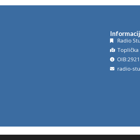
Informaci
Radio Stu
Toplička 
OIB:292
radio-st