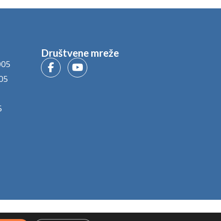
Društvene mreže
005
05
5