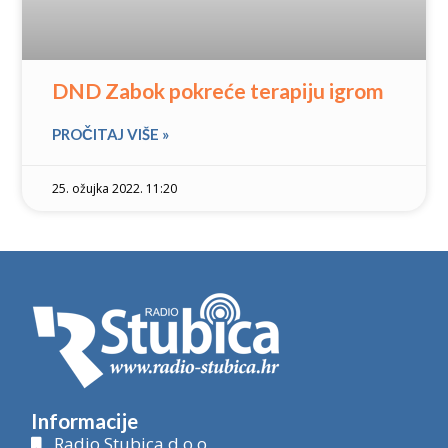
DND Zabok pokreće terapiju igrom
PROČITAJ VIŠE »
25. ožujka 2022. 11:20
Informacije
Radio Stubica d.o.o.