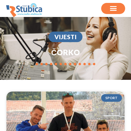
VIJESTI
ČORKO
SPORT