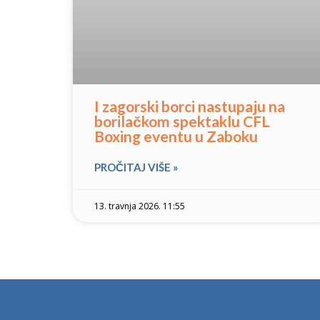
I zagorski borci nastupaju na
borilačkom spektaklu CFL
Boxing eventu u Zaboku
PROČITAJ VIŠE »
13. travnja 2026. 11:55