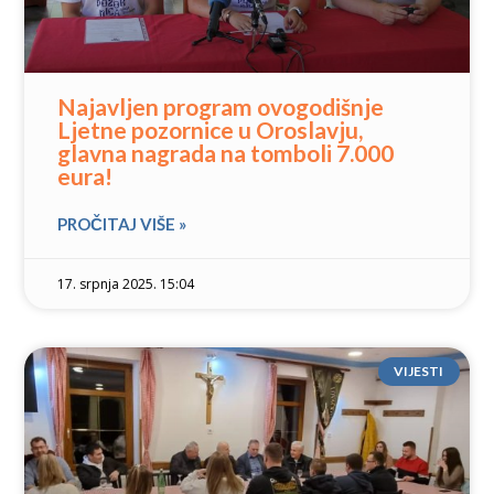
Najavljen program ovogodišnje
Ljetne pozornice u Oroslavju,
glavna nagrada na tomboli 7.000
eura!
PROČITAJ VIŠE »
17. srpnja 2025. 15:04
VIJESTI