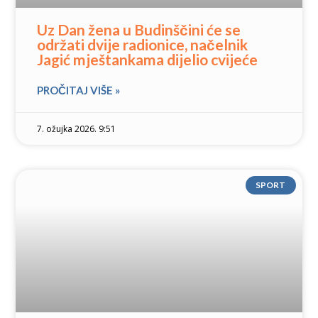
Uz Dan žena u Budinščini će se
održati dvije radionice, načelnik
Jagić mještankama dijelio cvijeće
PROČITAJ VIŠE »
7. ožujka 2026. 9:51
SPORT