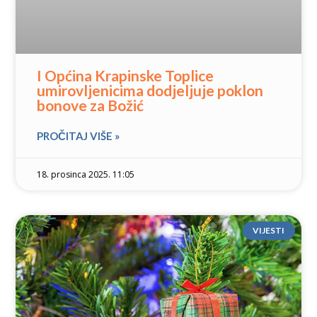
I Općina Krapinske Toplice
umirovljenicima dodjeljuje poklon
bonove za Božić
PROČITAJ VIŠE »
18. prosinca 2025. 11:05
VIJESTI