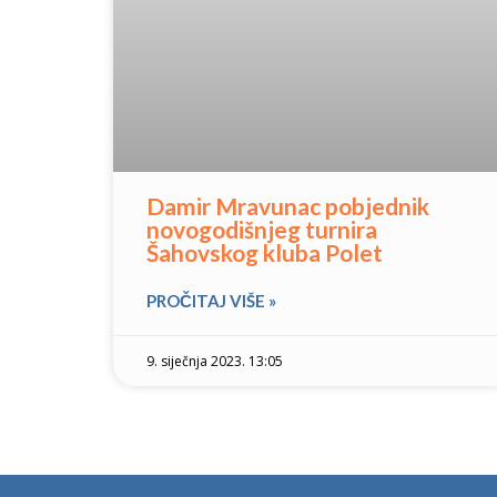
Damir Mravunac pobjednik
novogodišnjeg turnira
Šahovskog kluba Polet
PROČITAJ VIŠE »
9. siječnja 2023. 13:05