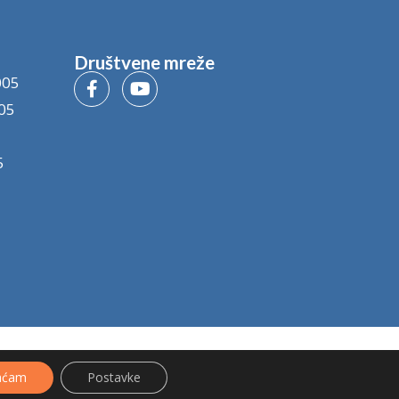
Društvene mreže
005
05
5
aćam
Postavke