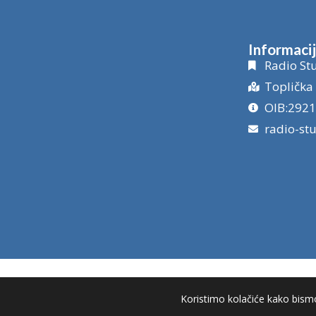
Informaci
Radio Stu
Toplička 
OIB:292
radio-st
Koristimo kolačiće kako bismo