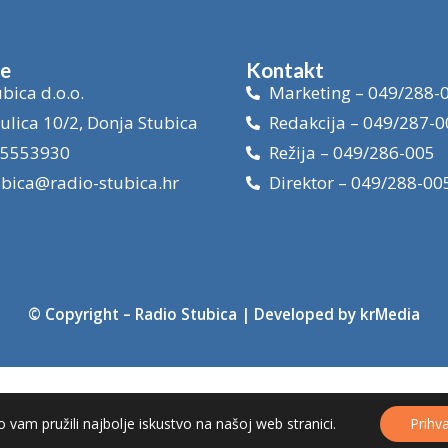
je
Kontakt
bica d.o.o.
Marketing – 049/288-
ulica 10/2, Donja Stubica
Redakcija – 049/287-0
15553930
Režija – 049/286-005
ubica@radio-stubica.hr
Direktor – 049/288-00
© Copyright –
Radio Stubica
| Developed by
krMedia
 vam pružili najbolje iskustvo na našoj web stranici.
Prihv