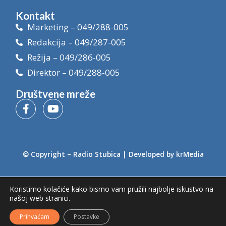
Kontakt
Marketing – 049/288-005
Redakcija – 049/287-005
Režija – 049/286-005
Direktor – 049/288-005
Društvene mreže
© Copyright –
Radio Stubica
| Developed by
krMedia
Koristimo kolačiće kako bismo vam pružili najbolje iskustvo na
našoj web stranici.
Prihvaćam
Postavke