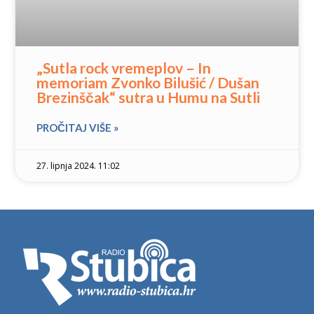
„Sutla rock vremeplov – In
memoriam Zvonko Bilušić / Dušan
Brezinščak“ sutra u Humu na Sutli
PROČITAJ VIŠE »
27. lipnja 2024. 11:02