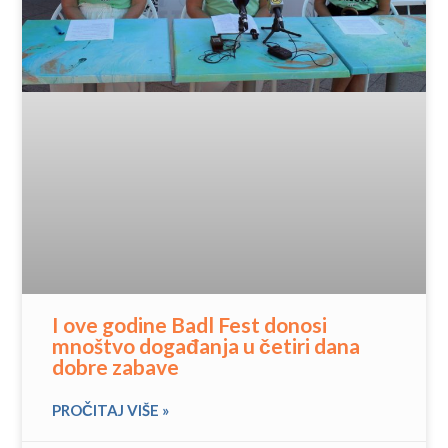
I ove godine Badl Fest donosi
mnoštvo događanja u četiri dana
dobre zabave
PROČITAJ VIŠE »