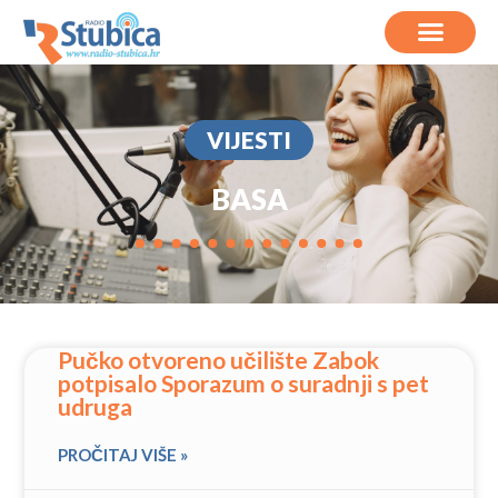
VIJESTI
BASA
Pučko otvoreno učilište Zabok
potpisalo Sporazum o suradnji s pet
udruga
PROČITAJ VIŠE »