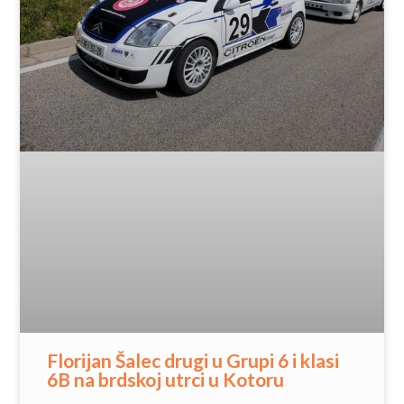
Florijan Šalec drugi u Grupi 6 i klasi
6B na brdskoj utrci u Kotoru