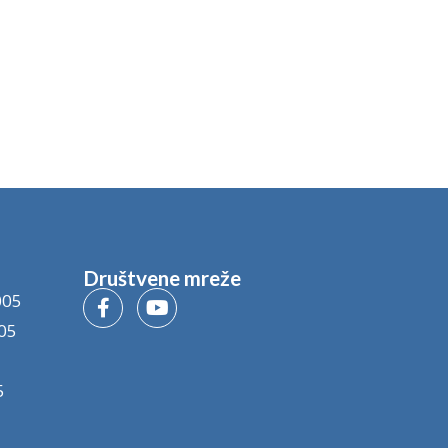
Društvene mreže
005
05
5