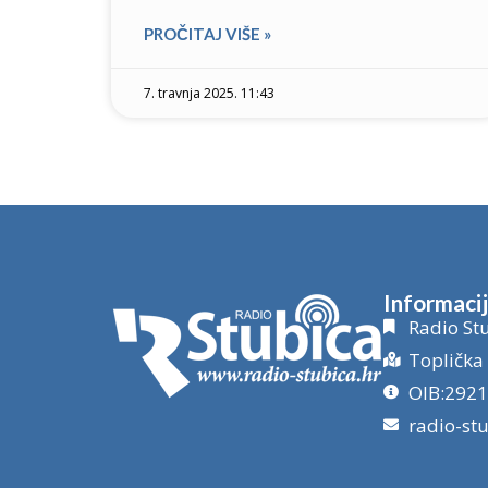
PROČITAJ VIŠE »
7. travnja 2025. 11:43
Informaci
Radio Stu
Toplička 
OIB:292
radio-st