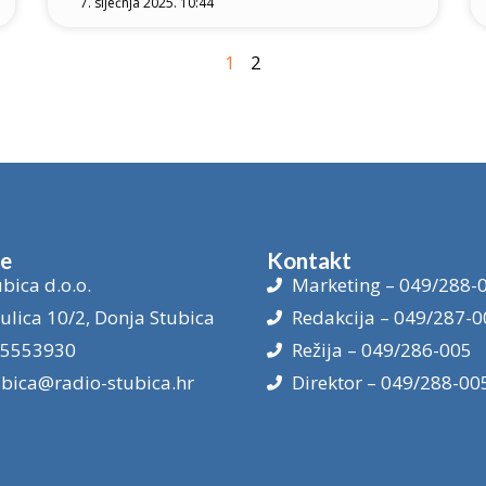
7. siječnja 2025. 10:44
1
2
je
Kontakt
bica d.o.o.
Marketing – 049/288-
ulica 10/2, Donja Stubica
Redakcija – 049/287-0
15553930
Režija – 049/286-005
ubica@radio-stubica.hr
Direktor – 049/288-00