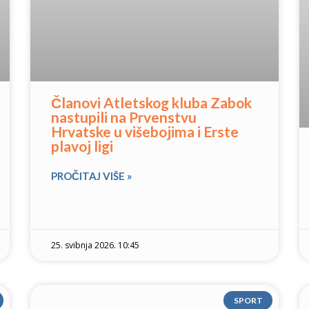
Članovi Atletskog kluba Zabok
nastupili na Prvenstvu
Hrvatske u višebojima i Erste
plavoj ligi
PROČITAJ VIŠE »
25. svibnja 2026. 10:45
SPORT