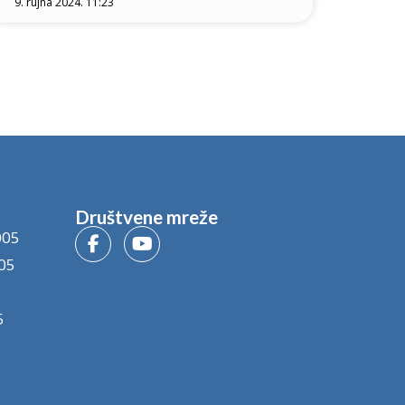
9. rujna 2024. 11:23
Društvene mreže
005
05
5