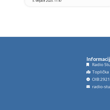
5. veljače 2025. 11:47
Informaci
Radio Stu
Toplička 
OIB:292
radio-st