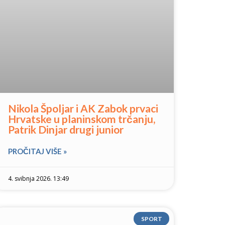
Nikola Špoljar i AK Zabok prvaci
Hrvatske u planinskom trčanju,
Patrik Dinjar drugi junior
PROČITAJ VIŠE »
4. svibnja 2026. 13:49
SPORT