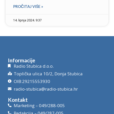
PROČITAJ VIŠE »
14. lipnja 2024. 9:37
Informacije
Radio Stubica d.o.o.
Toplička ulica 10/2, Donja Stubica
OIB:29215553930
radio-stubica@radio-stubica.hr
Kontakt
Marketing – 049/288-005
Redakcija – 049/287-005