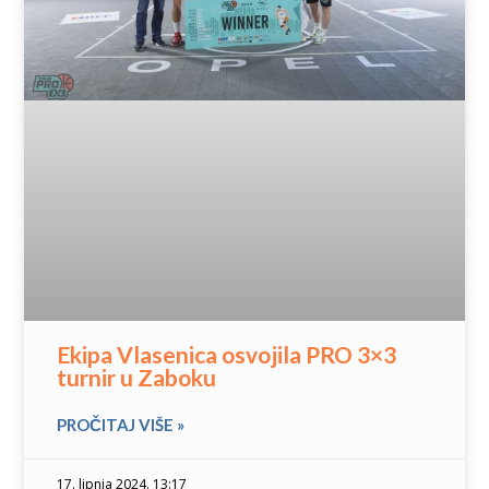
Ekipa Vlasenica osvojila PRO 3×3
turnir u Zaboku
PROČITAJ VIŠE »
17. lipnja 2024. 13:17