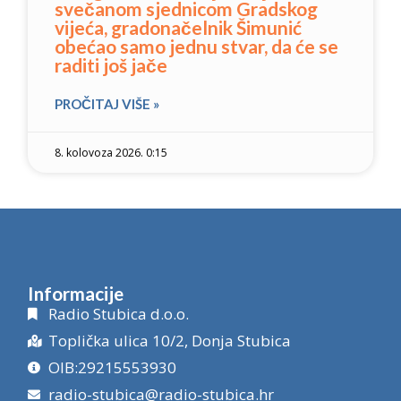
svečanom sjednicom Gradskog
vijeća, gradonačelnik Šimunić
obećao samo jednu stvar, da će se
raditi još jače
PROČITAJ VIŠE »
8. kolovoza 2026. 0:15
Informacije
Radio Stubica d.o.o.
Toplička ulica 10/2, Donja Stubica
OIB:29215553930
radio-stubica@radio-stubica.hr