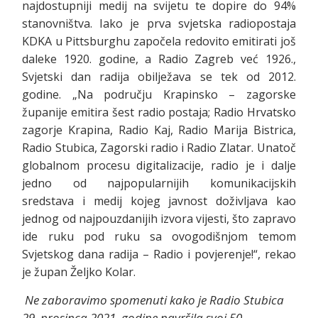
najdostupniji medij na svijetu te dopire do 94%
stanovništva. Iako je prva svjetska radiopostaja
KDKA u Pittsburghu započela redovito emitirati još
daleke 1920. godine, a Radio Zagreb već 1926.,
Svjetski dan radija obilježava se tek od 2012.
godine. „Na području Krapinsko – zagorske
županije emitira šest radio postaja; Radio Hrvatsko
zagorje Krapina, Radio Kaj, Radio Marija Bistrica,
Radio Stubica, Zagorski radio i Radio Zlatar. Unatoč
globalnom procesu digitalizacije, radio je i dalje
jedno od najpopularnijih komunikacijskih
sredstava i medij kojeg javnost doživljava kao
jednog od najpouzdanijih izvora vijesti, što zapravo
ide ruku pod ruku sa ovogodišnjom temom
Svjetskog dana radija – Radio i povjerenje!“, rekao
je župan Željko Kolar.
Ne zaboravimo spomenuti kako je Radio Stubica
29. prosinca 2021. godine navršila svoj 50.