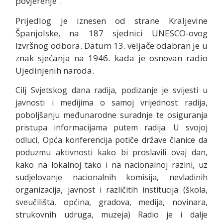
povjerenje“.
Prijedlog je iznesen od strane Kraljevine
Španjolske, na 187 sjednici UNESCO-ovog
Izvršnog odbora. Datum 13. veljače odabran je u
znak sjećanja na 1946. kada je osnovan radio
Ujedinjenih naroda.
Cilj Svjetskog dana radija, podizanje je svijesti u
javnosti i medijima o samoj vrijednost radija,
poboljšanju međunarodne suradnje te osiguranja
pristupa informacijama putem radija. U svojoj
odluci, Opća konferencija potiče države članice da
poduzmu aktivnosti kako bi proslavili ovaj dan,
kako na lokalnoj tako i na nacionalnoj razini, uz
sudjelovanje nacionalnih komisija, nevladinih
organizacija, javnost i različitih institucija (škola,
sveučilišta, općina, gradova, medija, novinara,
strukovnih udruga, muzeja) Radio je i dalje