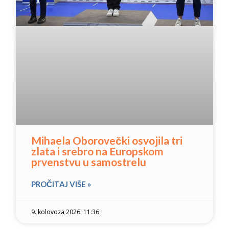
Mihaela Oborovečki osvojila tri
zlata i srebro na Europskom
prvenstvu u samostrelu
PROČITAJ VIŠE »
9. kolovoza 2026. 11:36