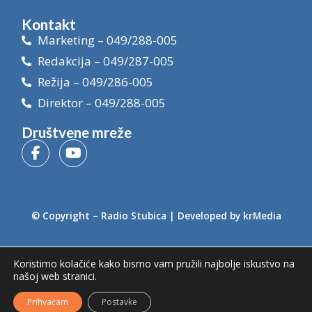
Kontakt
Marketing – 049/288-005
Redakcija – 049/287-005
Režija – 049/286-005
Direktor – 049/288-005
Društvene mreže
© Copyright –
Radio Stubica
| Developed by
krMedia
Koristimo kolačiće kako bismo vam pružili najbolje iskustvo na
našoj web stranici.
Prihvaćam
Postavke