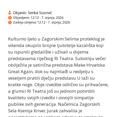
Objavio:
Senka Susović
Objavljeno:
12:12 - 7. srpnja, 2026.
Zadnja izmjena: 12:12 - 7. srpnja, 2026.
Kulturno ljeto u Zagorskim Selima proteklog je
vikenda okupilo brojne ljubitelje kazališta koji
su ispunili gledalište i uživali u dvjema
predstavama riječkog Ri Teatra. Subotnju večer
obilježila je satirična predstava Make Hrvatska
Great Again, dok su najmlađi u nedjelju s
veseljem pratili dječju predstavu U laži su
kratke noge. Obje izvedbe odlično su prihvaćene,
a glumci Ri Teatra još su jednom potvrdili
kvalitetu svojih izvedbi i osvojili simpatije
publike svih generacija. Načelnica Zagorskih
Sela Ksenija Krivec Jurak zahvalila je