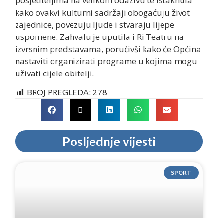
posjetiteljima na velikom odazivu te istaknula
kako ovakvi kulturni sadržaji obogaćuju život
zajednice, povezuju ljude i stvaraju lijepe
uspomene. Zahvalu je uputila i Ri Teatru na
izvrsnim predstavama, poručivši kako će Općina
nastaviti organizirati programe u kojima mogu
uživati cijele obitelji.
BROJ PREGLEDA:
278
Posljednje vijesti
SPORT