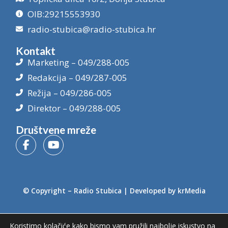
OIB:29215553930
radio-stubica@radio-stubica.hr
Kontakt
Marketing – 049/288-005
Redakcija – 049/287-005
Režija – 049/286-005
Direktor – 049/288-005
Društvene mreže
© Copyright –
Radio Stubica
| Developed by
krMedia
Koristimo kolačiće kako bismo vam pružili najbolje iskustvo na