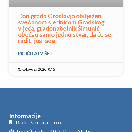
Dan grada Oroslavja obilježen
svečanom sjednicom Gradskog
vijeća, gradonačelnik Šimunić
obećao samo jednu stvar, da će se
raditi još jače
PROČITAJ VIŠE »
8. kolovoza 2026. 0:15
Informacije
Radio Stubica d.o.o.
Toplička ulica 10/2, Donja Stubica