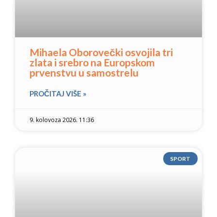
Mihaela Oborovečki osvojila tri
zlata i srebro na Europskom
prvenstvu u samostrelu
PROČITAJ VIŠE »
9. kolovoza 2026. 11:36
SPORT