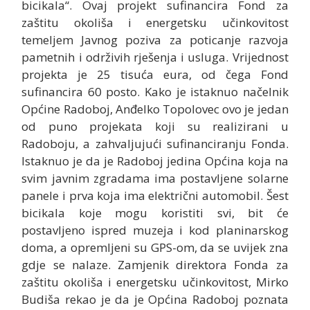
bicikala“. Ovaj projekt sufinancira Fond za
zaštitu okoliša i energetsku učinkovitost
temeljem Javnog poziva za poticanje razvoja
pametnih i održivih rješenja i usluga. Vrijednost
projekta je 25 tisuća eura, od čega Fond
sufinancira 60 posto. Kako je istaknuo načelnik
Općine Radoboj, Anđelko Topolovec ovo je jedan
od puno projekata koji su realizirani u
Radoboju, a zahvaljujući sufinanciranju Fonda.
Istaknuo je da je Radoboj jedina Općina koja na
svim javnim zgradama ima postavljene solarne
panele i prva koja ima električni automobil. Šest
bicikala koje mogu koristiti svi, bit će
postavljeno ispred muzeja i kod planinarskog
doma, a opremljeni su GPS-om, da se uvijek zna
gdje se nalaze. Zamjenik direktora Fonda za
zaštitu okoliša i energetsku učinkovitost, Mirko
Budiša rekao je da je Općina Radoboj poznata