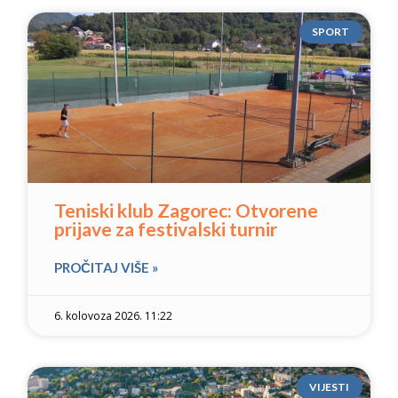
SPORT
Teniski klub Zagorec: Otvorene
prijave za festivalski turnir
PROČITAJ VIŠE »
6. kolovoza 2026. 11:22
VIJESTI