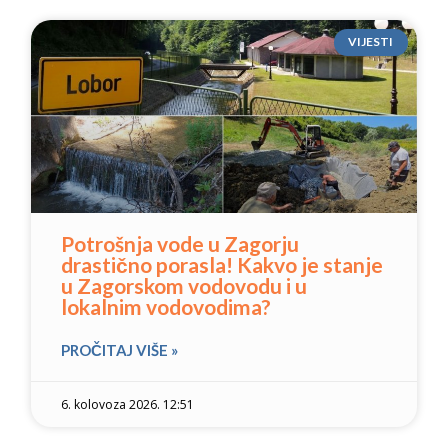
VIJESTI
Potrošnja vode u Zagorju
drastično porasla! Kakvo je stanje
u Zagorskom vodovodu i u
lokalnim vodovodima?
PROČITAJ VIŠE »
6. kolovoza 2026. 12:51