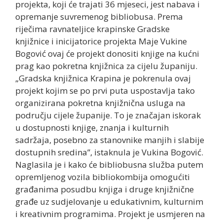
projekta, koji će trajati 36 mjeseci, jest nabava i
opremanje suvremenog bibliobusa. Prema
riječima ravnateljice krapinske Gradske
knjižnice i inicijatorice projekta Maje Vukine
Bogović ovaj će projekt donositi knjige na kućni
prag kao pokretna knjižnica za cijelu županiju.
„Gradska knjižnica Krapina je pokrenula ovaj
projekt kojim se po prvi puta uspostavlja tako
organizirana pokretna knjižnična usluga na
području cijele županije. To je značajan iskorak
u dostupnosti knjige, znanja i kulturnih
sadržaja, posebno za stanovnike manjih i slabije
dostupnih sredina”, istaknula je Vukina Bogović.
Naglasila je i kako će bibliobusna služba putem
opremljenog vozila bibliokombija omogućiti
građanima posudbu knjiga i druge knjižnične
građe uz sudjelovanje u edukativnim, kulturnim
i kreativnim programima. Projekt je usmjeren na