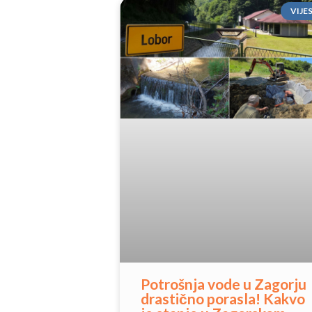
VIJE
Potrošnja vode u Zagorju
drastično porasla! Kakvo