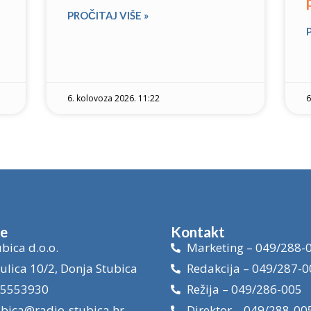
PROČITAJ VIŠE »
6. kolovoza 2026. 11:22
6
je
Kontakt
bica d.o.o.
Marketing – 049/288-
ulica 10/2, Donja Stubica
Redakcija – 049/287-0
15553930
Režija – 049/286-005
ubica@radio-stubica.hr
Direktor – 049/288-00