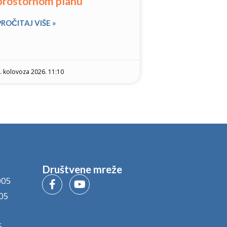
prostornom planu
PROČITAJ VIŠE »
. kolovoza 2026. 11:10
Društvene mreže
005
05
5