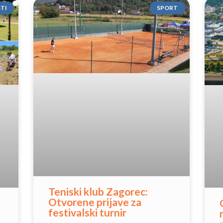
STI
SPORT
Teniski klub Zagorec:
Otvorene prijave za
festivalski turnir