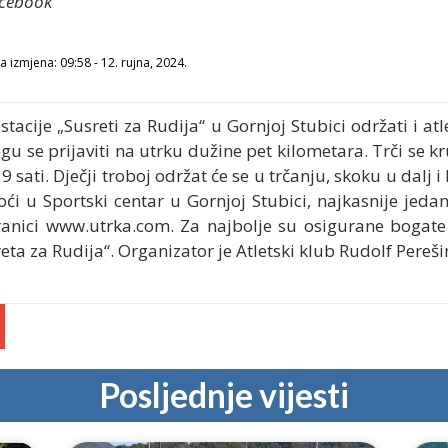
Facebook
 izmjena: 09:58 - 12. rujna, 2024.
tacije „Susreti za Rudija“ u Gornjoj Stubici održati i atl
mogu se prijaviti na utrku dužine pet kilometara. Trči se
 sati. Dječji troboj održat će se u trčanju, skoku u dalj i
doći u Sportski centar u Gornjoj Stubici, najkasnije jed
stranici www.utrka.com. Za najbolje su osigurane bogate
eta za Rudija“. Organizator je Atletski klub Rudolf Pereši
Posljednje vijesti