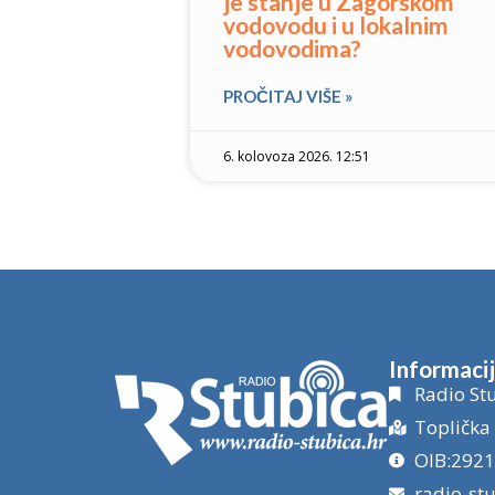
je stanje u Zagorskom
vodovodu i u lokalnim
vodovodima?
PROČITAJ VIŠE »
6. kolovoza 2026. 12:51
Informaci
Radio Stu
Toplička 
OIB:292
radio-st