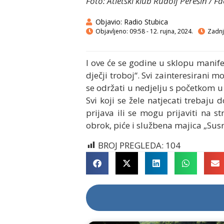
Foto: Atletski klub Rudolf Perešin / 
Objavio:
Radio Stubica
Objavljeno:
09:58 - 12. rujna, 2024.
Zadnja
I ove će se godine u sklopu manifes
dječji troboj“. Svi zainteresirani 
se održati u nedjelju s početkom u 9
Svi koji se žele natjecati trebaju 
prijava ili se mogu prijaviti na 
obrok, piće i službena majica „Susr
BROJ PREGLEDA:
104