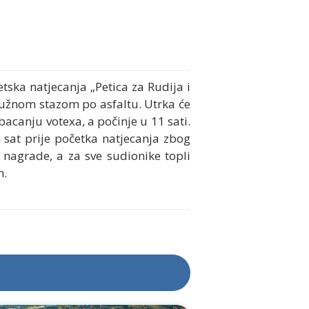
etska natjecanja „Petica za Rudija i
 kružnom stazom po asfaltu. Utrka će
 bacanju votexa, a počinje u 11 sati.
an sat prije početka natjecanja zbog
 nagrade, a za sve sudionike topli
n.