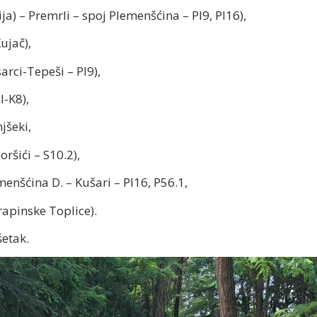
ja) – Premrli – spoj Plemenšćina – Pl9, Pl16),
ujač),
arci-Tepeši – Pl9),
l-K8),
jšeki,
ršići – S10.2),
menšćina D. – Kušari – PI16, P56.1,
rapinske Toplice).
šetak.