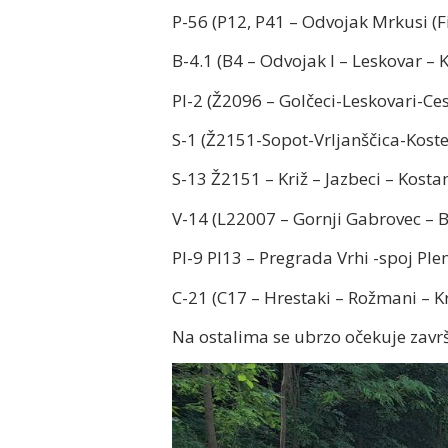
P-56 (P12, P41 – Odvojak Mrkusi (Fi
B-4.1 (B4 – Odvojak I – Leskovar – K
Pl-2 (Ž2096 – Golčeci-Leskovari-Ces
S-1 (Ž2151-Sopot-Vrljanščica-Koste
S-13 Ž2151 – Križ – Jazbeci – Kostan
V-14 (L22007 – Gornji Gabrovec – Bo
PI-9 PI13 – Pregrada Vrhi -spoj Ple
C-21 (C17 – Hrestaki – Rožmani – K
Na ostalima se ubrzo očekuje zavr