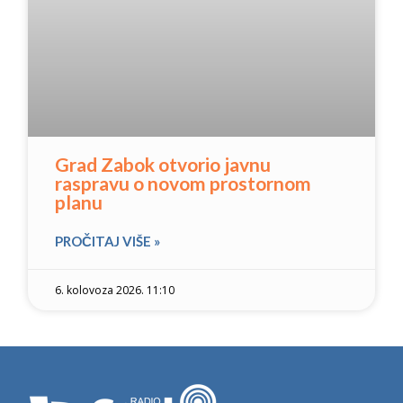
Grad Zabok otvorio javnu
raspravu o novom prostornom
planu
PROČITAJ VIŠE »
6. kolovoza 2026. 11:10