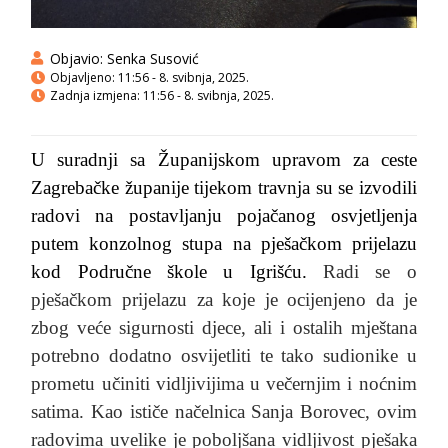
Objavio:
Senka Susović
Objavljeno:
11:56 - 8. svibnja, 2025.
Zadnja izmjena: 11:56 - 8. svibnja, 2025.
U suradnji sa Županijskom upravom za ceste
Zagrebačke županije tijekom travnja su se izvodili
radovi na postavljanju pojačanog osvjetljenja
putem konzolnog stupa na pješačkom prijelazu
kod Područne škole u Igrišću.
Radi se o
pješačkom prijelazu za koje je ocijenjeno da je
zbog veće sigurnosti djece, ali i ostalih mještana
potrebno dodatno osvijetliti te tako sudionike u
prometu učiniti vidljivijima u večernjim i noćnim
satima. Kao ističe načelnica Sanja Borovec, ovim
radovima uvelike je poboljšana vidljivost pješaka