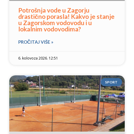
Potrošnja vode u Zagorju
drastično porasla! Kakvo je stanje
u Zagorskom vodovodu i u
lokalnim vodovodima?
PROČITAJ VIŠE »
6. kolovoza 2026. 12:51
SPORT