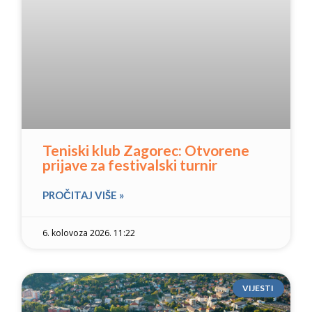
Teniski klub Zagorec: Otvorene
prijave za festivalski turnir
PROČITAJ VIŠE »
6. kolovoza 2026. 11:22
VIJESTI