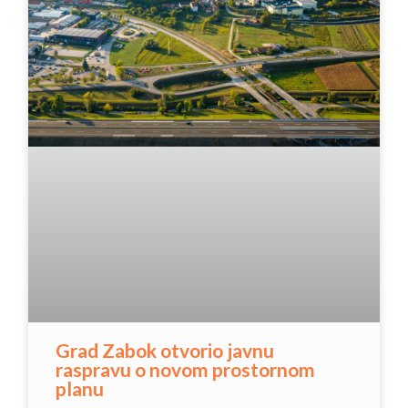
Grad Zabok otvorio javnu
raspravu o novom prostornom
planu