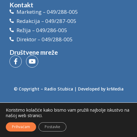
Kontakt
Marketing – 049/288-005
Redakcija – 049/287-005
Režija – 049/286-005
Direktor – 049/288-005
Društvene mreže
© Copyright –
Radio Stubica
| Developed by
krMedia
Koristimo kolačiće kako bismo vam pružili najbolje iskustvo na
našoj web stranici.
Prihvaćam
Postavke