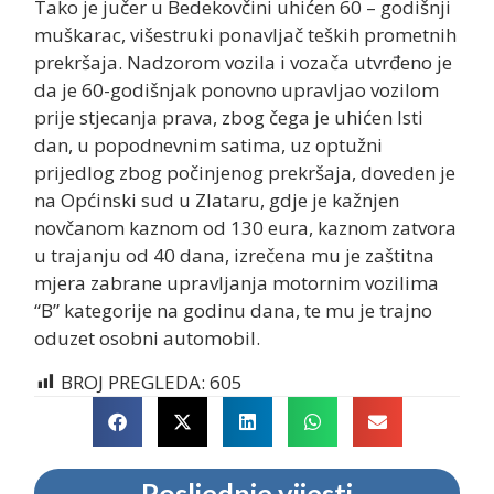
Tako je jučer u Bedekovčini uhićen 60 – godišnji
muškarac, višestruki ponavljač teških prometnih
prekršaja. Nadzorom vozila i vozača utvrđeno je
da je 60-godišnjak ponovno upravljao vozilom
prije stjecanja prava, zbog čega je uhićen Isti
dan, u popodnevnim satima, uz optužni
prijedlog zbog počinjenog prekršaja, doveden je
na Općinski sud u Zlataru, gdje je kažnjen
novčanom kaznom od 130 eura, kaznom zatvora
u trajanju od 40 dana, izrečena mu je zaštitna
mjera zabrane upravljanja motornim vozilima
“B” kategorije na godinu dana, te mu je trajno
oduzet osobni automobil.
BROJ PREGLEDA:
605
Posljednje vijesti