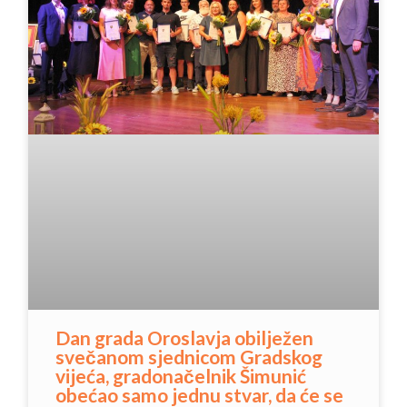
Dan grada Oroslavja obilježen
svečanom sjednicom Gradskog
vijeća, gradonačelnik Šimunić
obećao samo jednu stvar, da će se