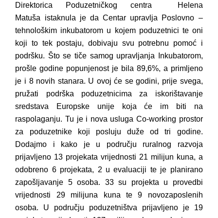
Direktorica Poduzetničkog centra
Helena
Matuša
istaknula je da Centar upravlja Poslovno –
tehnološkim inkubatorom u kojem poduzetnici te oni
koji to tek postaju, dobivaju svu potrebnu pomoć i
podršku.
Što se tiče samog upravljanja Inkubatorom,
prošle godine popunjenost je bila 89,6%,
a
primljeno
je i 8 novih stanara.
U ovoj će se godini, prije svega,
pružati podrška
poduzetnicima za iskorištavanje
sredstava Europske unije
koja će im biti na
raspolaganju.
Tu je i nova usluga
Co-working prostor
za poduzetnike koji posluju duže od tri godine.
Dodajmo i kako je u području ruralnog razvoja
prijavljeno 13 projekata vrijednosti 21 milijun kuna, a
odobreno 6 projekata, 2 u evaluaciji te je planirano
zapošljavanje 5 osoba. 33 su projekta u provedbi
vrijednosti 29 milijuna kuna te 9 novozaposlenih
osoba. U području poduzetništva prijavljeno je 19