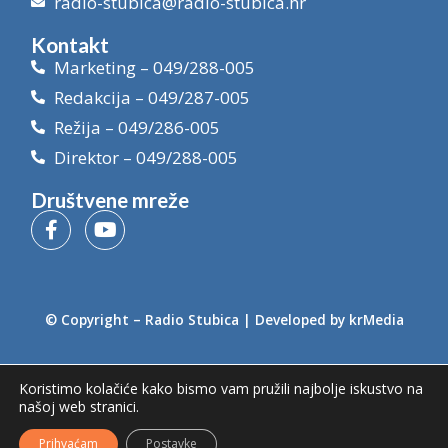
radio-stubica@radio-stubica.hr
Kontakt
Marketing – 049/288-005
Redakcija – 049/287-005
Režija – 049/286-005
Direktor – 049/288-005
Društvene mreže
© Copyright –
Radio Stubica
| Developed by
krMedia
Koristimo kolačiće kako bismo vam pružili najbolje iskustvo na
našoj web stranici.
Prihvaćam
Postavke