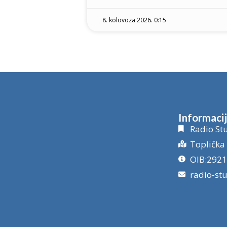
8. kolovoza 2026. 0:15
Informaci
Radio Stu
Toplička 
OIB:292
radio-st