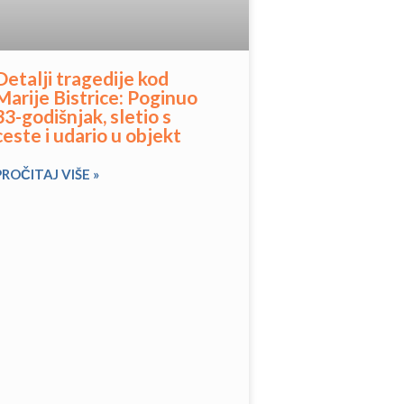
Detalji tragedije kod
Marije Bistrice: Poginuo
33-godišnjak, sletio s
ceste i udario u objekt
PROČITAJ VIŠE »