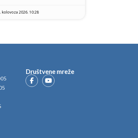
. kolovoza 2026. 10:28
Društvene mreže
005
05
5