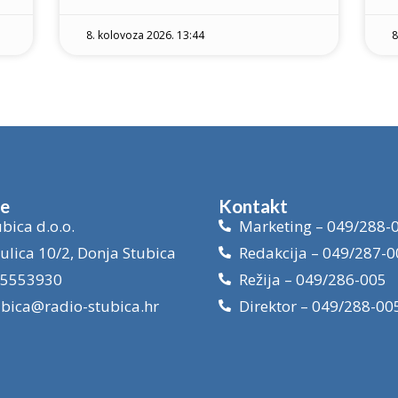
8. kolovoza 2026. 13:44
8
je
Kontakt
bica d.o.o.
Marketing – 049/288-
ulica 10/2, Donja Stubica
Redakcija – 049/287-0
15553930
Režija – 049/286-005
ubica@radio-stubica.hr
Direktor – 049/288-00