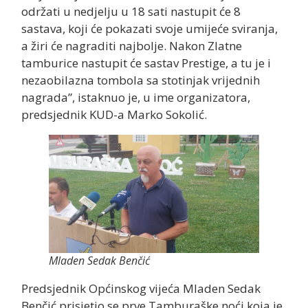
održati u nedjelju u 18 sati nastupit će 8
sastava, koji će pokazati svoje umijeće sviranja,
a žiri će nagraditi najbolje. Nakon Zlatne
tamburice nastupit će sastav Prestige, a tu je i
nezaobilazna tombola sa stotinjak vrijednih
nagrada”, istaknuo je, u ime organizatora,
predsjednik KUD-a Marko Sokolić.
Mladen Sedak Benčić
Predsjednik Općinskog vijeća Mladen Sedak
Benčić prisjetio se prve Tamburaške noći koja je