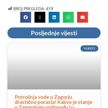
BROJ PREGLEDA:
419
Posljednje vijesti
VIJESTI
Potrošnja vode u Zagorju
drastično porasla! Kakvo je stanje
u Zagorskom vodovodu i u