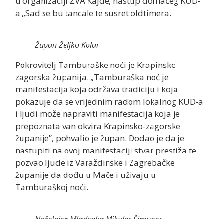
u organizaciji ŽVA Kajde, nastup domaćeg KUD-
a „Sad se bu tancale te susret oldtimera.
Župan Željko Kolar
Pokrovitelj Tamburaške noći je Krapinsko-
zagorska županija. „Tamburaška noć je
manifestacija koja održava tradiciju i koja
pokazuje da se vrijednim radom lokalnog KUD-a
i ljudi može napraviti manifestacija koja je
prepoznata van okvira Krapinsko-zagorske
županije”, pohvalio je župan. Dodao je da je
nastupiti na ovoj manifestaciji stvar prestiža te
pozvao ljude iz Varaždinske i Zagrebačke
županije da dođu u Mače i uživaju u
Tamburaškoj noći.
Načelnica Mladenka Mikulec Šimunec