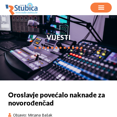
VIJESTI
Oroslavje povećalo naknade za
novorođenčad
Objavio:
Mirjana Bašak