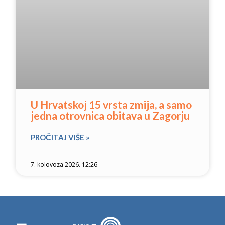
U Hrvatskoj 15 vrsta zmija, a samo
jedna otrovnica obitava u Zagorju
PROČITAJ VIŠE »
7. kolovoza 2026. 12:26