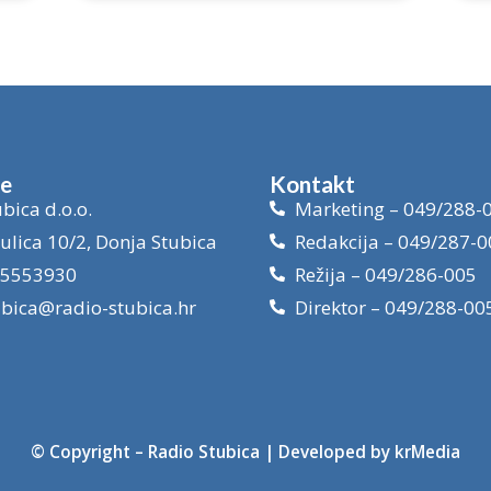
je
Kontakt
bica d.o.o.
Marketing – 049/288-
ulica 10/2, Donja Stubica
Redakcija – 049/287-0
15553930
Režija – 049/286-005
ubica@radio-stubica.hr
Direktor – 049/288-00
© Copyright –
Radio Stubica
| Developed by
krMedia