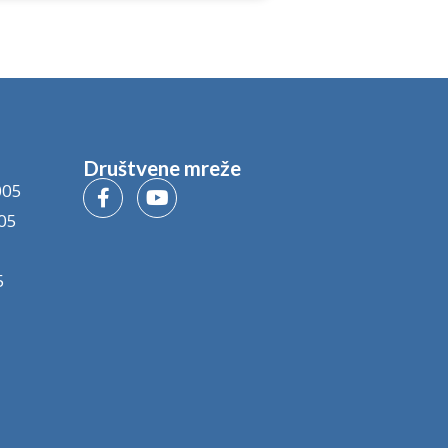
Društvene mreže
005
05
5