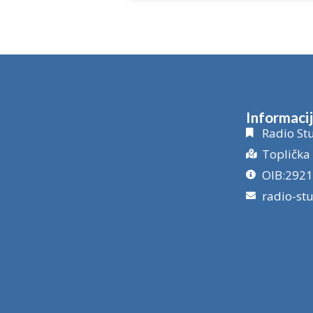
Informaci
Radio Stu
Toplička 
OIB:292
radio-st