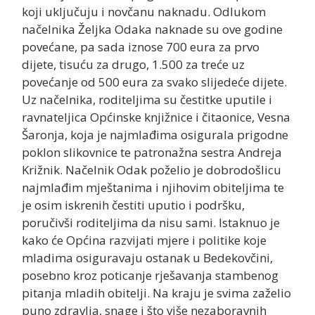
koji uključuju i novčanu naknadu. Odlukom
načelnika Željka Odaka naknade su ove godine
povećane, pa sada iznose 700 eura za prvo
dijete, tisuću za drugo, 1.500 za treće uz
povećanje od 500 eura za svako slijedeće dijete.
Uz načelnika, roditeljima su čestitke uputile i
ravnateljica Općinske knjižnice i čitaonice, Vesna
Šaronja, koja je najmlađima osigurala prigodne
poklon slikovnice te patronažna sestra Andreja
Križnik. Načelnik Odak poželio je dobrodošlicu
najmlađim mještanima i njihovim obiteljima te
je osim iskrenih čestiti uputio i podršku,
poručivši roditeljima da nisu sami. Istaknuo je
kako će Općina razvijati mjere i politike koje
mladima osiguravaju ostanak u Bedekovčini,
posebno kroz poticanje rješavanja stambenog
pitanja mladih obitelji. Na kraju je svima zaželio
puno zdravlja, snage i što više nezaboravnih