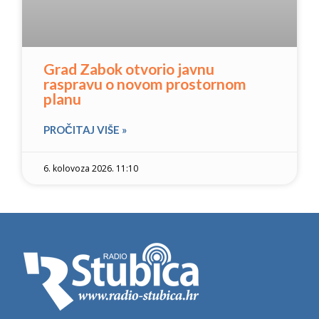
Grad Zabok otvorio javnu
raspravu o novom prostornom
planu
PROČITAJ VIŠE »
6. kolovoza 2026. 11:10